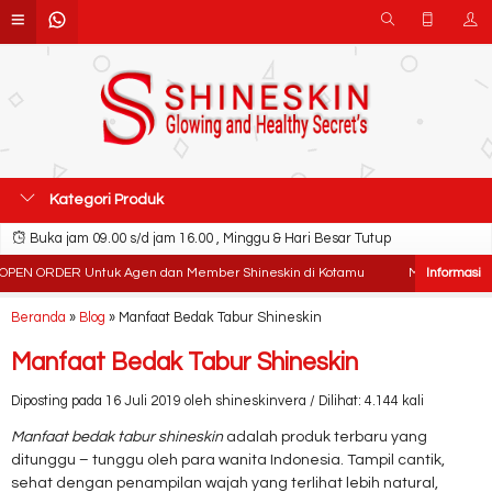
Kategori Produk
Buka jam 09.00 s/d jam 16.00 , Minggu & Hari Besar Tutup
PEN ORDER Untuk Agen dan Member Shineskin di Kotamu
Mempunyai Mas
Beranda
»
Blog
»
Manfaat Bedak Tabur Shineskin
Manfaat Bedak Tabur Shineskin
Diposting pada 16 Juli 2019 oleh shineskinvera / Dilihat: 4.144 kali
Manfaat bedak tabur shineskin
adalah produk terbaru yang
ditunggu – tunggu oleh para wanita Indonesia. Tampil cantik,
sehat dengan penampilan wajah yang terlihat lebih natural,