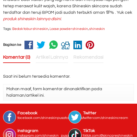
tetep merawat kulit wajah, karena Shineskin skincare sudah
terdaftar dan teruji BPOM jadi sudah terbukti aman 💯% . Yuk cek
produk shineskin lainnya disini
.
Tags:
Bedak tabur shineskin
,
Loose powder shineskin
,
shineskin
Bagikan ke
Komentar (0)
Artikel Lainnya
Rekomendasi
Saat ini belum tersedia komentar.
Mohon maaf, form komentar dinonaktifkan pada
halaman/artikel ini.
Facebook
Twitter
facebook.com/shineskinpusatcosmetics/
twitter.com/shineskincream
Instagram
TikTok
instagram.com/shineskin_pusat_bogor/
tiktok.com/@skincareshineskin