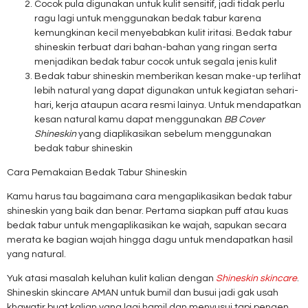
Cocok pula digunakan untuk kulit sensitif, jadi tidak perlu
ragu lagi untuk menggunakan bedak tabur karena
kemungkinan kecil menyebabkan kulit iritasi. Bedak tabur
shineskin terbuat dari bahan-bahan yang ringan serta
menjadikan bedak tabur cocok untuk segala jenis kulit
Bedak tabur shineskin memberikan kesan make-up terlihat
lebih natural yang dapat digunakan untuk kegiatan sehari-
hari, kerja ataupun acara resmi lainya. Untuk mendapatkan
kesan natural kamu dapat menggunakan
BB Cover
Shineskin
yang diaplikasikan sebelum menggunakan
bedak tabur shineskin
Cara Pemakaian Bedak Tabur Shineskin
Kamu harus tau bagaimana cara mengaplikasikan bedak tabur
shineskin yang baik dan benar. Pertama siapkan puff atau kuas
bedak tabur untuk mengaplikasikan ke wajah, sapukan secara
merata ke bagian wajah hingga dagu untuk mendapatkan hasil
yang natural.
Yuk atasi masalah keluhan kulit kalian dengan
Shineskin skincare
.
Shineskin skincare AMAN untuk bumil dan busui jadi gak usah
khawatir buat kalian yang lagi hamil dan menyusui tapi pengen