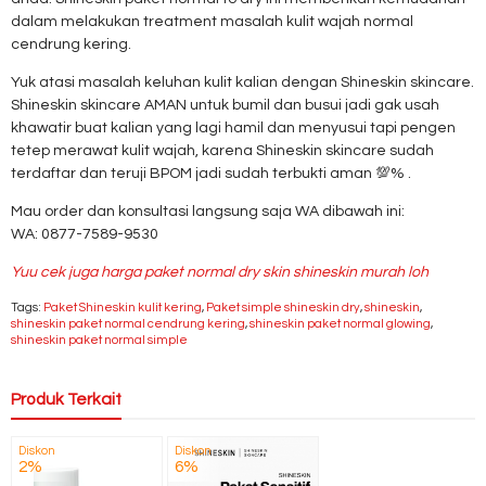
dalam melakukan treatment masalah kulit wajah normal
cendrung kering.
Yuk atasi masalah keluhan kulit kalian dengan Shineskin skincare.
Shineskin skincare AMAN untuk bumil dan busui jadi gak usah
khawatir buat kalian yang lagi hamil dan menyusui tapi pengen
tetep merawat kulit wajah, karena Shineskin skincare sudah
terdaftar dan teruji BPOM jadi sudah terbukti aman 💯% .
Mau order dan konsultasi langsung saja WA dibawah ini:
WA: 0877-7589-9530
Yuu cek juga harga paket normal dry skin shineskin murah loh
Tags:
Paket Shineskin kulit kering
,
Paket simple shineskin dry
,
shineskin
,
shineskin paket normal cendrung kering
,
shineskin paket normal glowing
,
shineskin paket normal simple
Produk Terkait
Diskon
Diskon
2%
6%