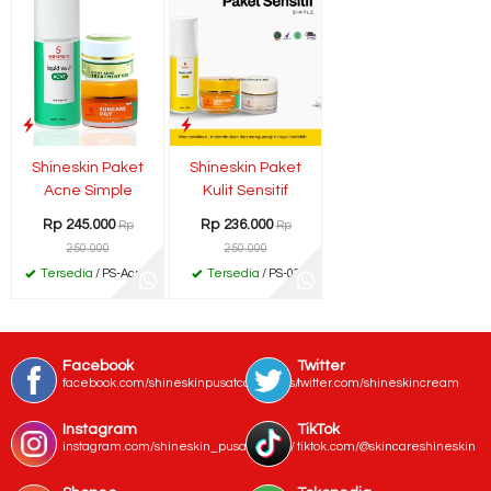
Shineskin Paket
Shineskin Paket
Acne Simple
Kulit Sensitif
Rp 245.000
Rp 236.000
Rp
Rp
250.000
250.000
Tersedia
/ PS-Acne
Tersedia
/ PS-03
Facebook
Twitter
facebook.com/shineskinpusatcosmetics/
twitter.com/shineskincream
Instagram
TikTok
instagram.com/shineskin_pusat_bogor/
tiktok.com/@skincareshineskin